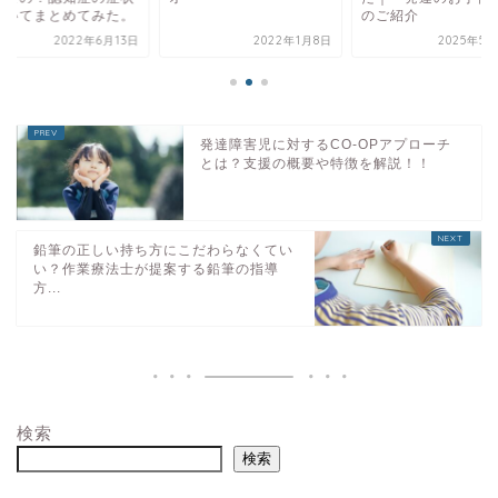
ついてまとめてみた。
のご紹介
2022年6月13日
2022年1月8日
2025年5月
発達障害児に対するCO-OPアプローチ
とは？支援の概要や特徴を解説！！
鉛筆の正しい持ち方にこだわらなくてい
い？作業療法士が提案する鉛筆の指導
方...
検索
検索