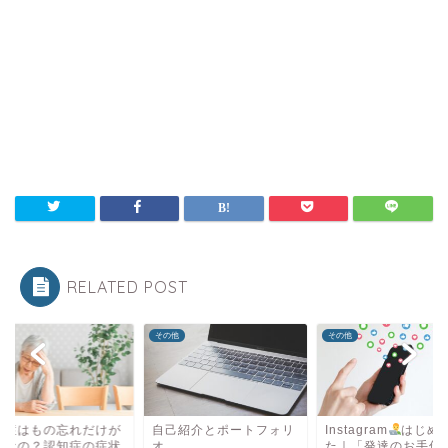
RELATED POST
他
その他
その他
知症はもの忘れだけが
自己紹介とポートフォリ
Instagram
はじめ
状なの？認知症の症状
オ
た｜「発達のお手伝