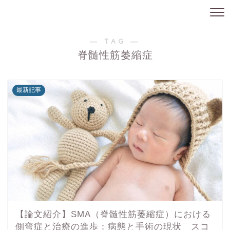
― TAG ―
脊髄性筋萎縮症
最新記事
【論文紹介】SMA（脊髄性筋萎縮症）における
側弯症と治療の進歩：病態と手術の現状 スコ