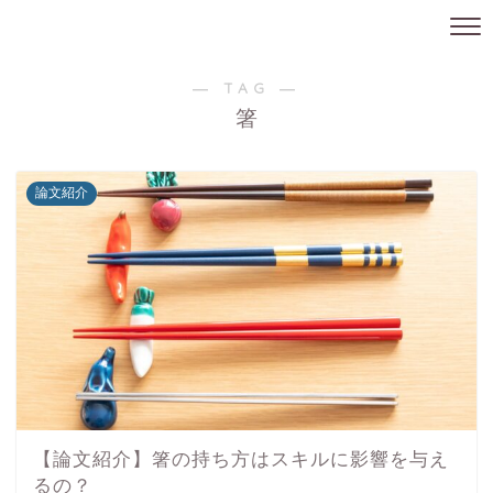
― TAG ―
箸
論文紹介
【論文紹介】箸の持ち方はスキルに影響を与え
るの？